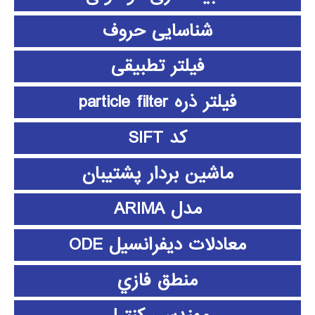
شناسایی حروف
فیلتر تطبیقی
فیلتر ذره particle filter
کد SIFT
ماشین بردار پشتیبان
مدل ARIMA
معادلات دیفرانسیل ODE
منطق فازي