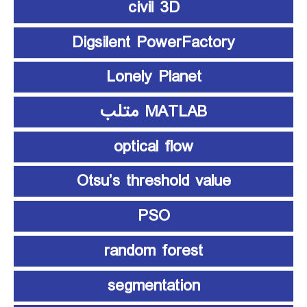
civil 3D
Digsilent PowerFactory
Lonely Planet
MATLAB متلب
optical flow
Otsu’s threshold value
PSO
random forest
segmentation