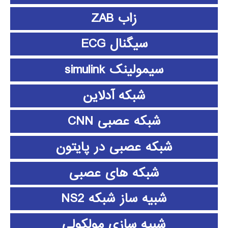
زاب ZAB
سیگنال ECG
سیمولینک simulink
شبکه آدلاین
شبکه عصبی CNN
شبکه عصبی در پایتون
شبکه های عصبی
شبیه ساز شبکه NS2
شبیه سازی مولکولی