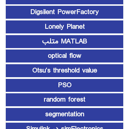
Digsilent PowerFactory
Lonely Planet
MATLAB متلب
optical flow
Otsu’s threshold value
PSO
random forest
segmentation
simElectronics در Simulink