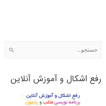
با
نرم‌افزار
در
متلب
ج
matlab
س
ت
رفع اشکال و آموزش آنلاین
ج
و
ب