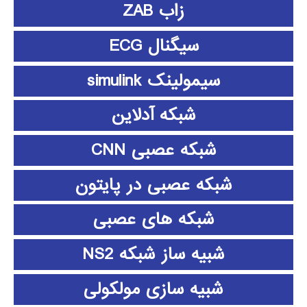
زاب ZAB
سیگنال ECG
سیمولینک simulink
شبکه آدلاین
شبکه عصبی CNN
شبکه عصبی در پایتون
شبکه های عصبی
شبیه ساز شبکه NS2
شبیه سازی مولکولی