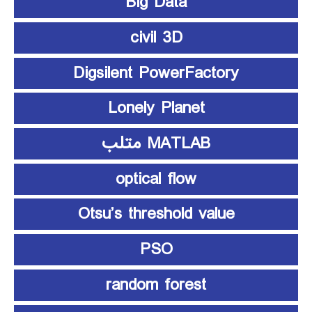
Big Data
civil 3D
Digsilent PowerFactory
Lonely Planet
MATLAB متلب
optical flow
Otsu’s threshold value
PSO
random forest