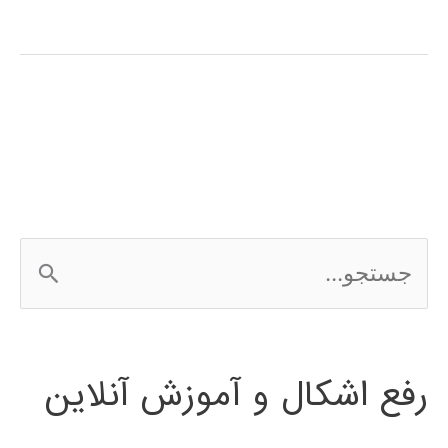
آموزش
فارسی
expert
choice
ج
س
ت
رفع اشکال و آموزش آنلاین
ج
و