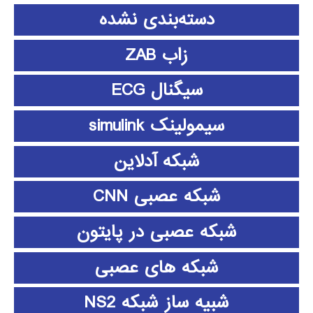
دسته‌بندی نشده
زاب ZAB
سیگنال ECG
سیمولینک simulink
شبکه آدلاین
شبکه عصبی CNN
شبکه عصبی در پایتون
شبکه های عصبی
شبیه ساز شبکه NS2