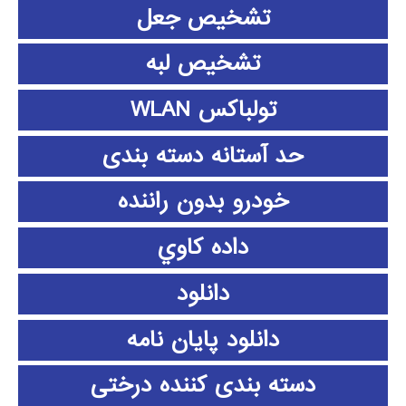
تشخیص جعل
تشخیص لبه
تولباکس WLAN
حد آستانه دسته بندی
خودرو بدون راننده
داده كاوي
دانلود
دانلود پايان نامه
دسته بندی کننده درختی