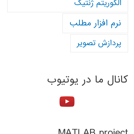
الگوریتم ژنتیک
نرم افزار مطلب
پردازش تصویر
کانال ما در یوتیوب
MATLAB project