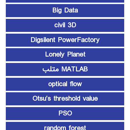
Big Data
civil 3D
Digsilent PowerFactory
Lonely Planet
MATLAB متلب
optical flow
Otsu’s threshold value
PSO
random forest