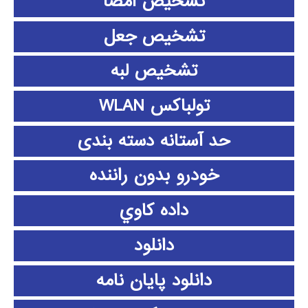
تشخیص امضا
تشخیص جعل
تشخیص لبه
تولباکس WLAN
حد آستانه دسته بندی
خودرو بدون راننده
داده كاوي
دانلود
دانلود پايان نامه