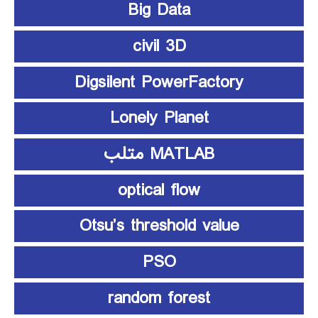
Big Data
civil 3D
Digsilent PowerFactory
Lonely Planet
MATLAB متلب
optical flow
Otsu’s threshold value
PSO
random forest