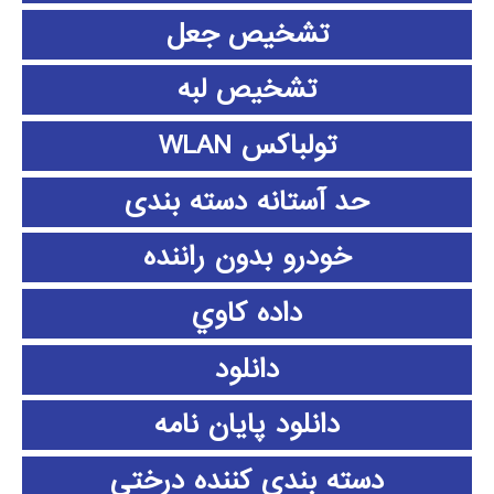
تشخیص جعل
تشخیص لبه
تولباکس WLAN
حد آستانه دسته بندی
خودرو بدون راننده
داده كاوي
دانلود
دانلود پايان نامه
دسته بندی کننده درختی