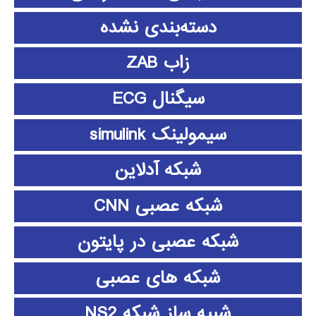
دسته‌بندی نشده
زاب ZAB
سیگنال ECG
سیمولینک simulink
شبکه آدلاین
شبکه عصبی CNN
شبکه عصبی در پایتون
شبکه های عصبی
شبیه ساز شبکه NS2