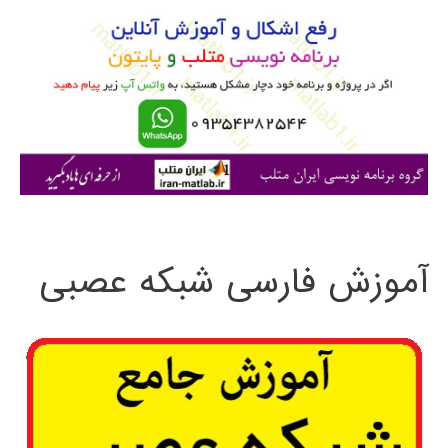
و
ب
ر
ا
ی
:
آموزش فارسی شبکه عصبی