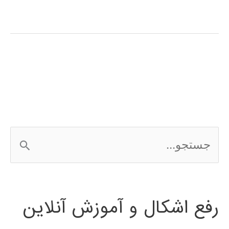
آموزش
فارسی
نرم
افزار
SolidWorks
ج
س
ت
رفع اشکال و آموزش آنلاین
ج