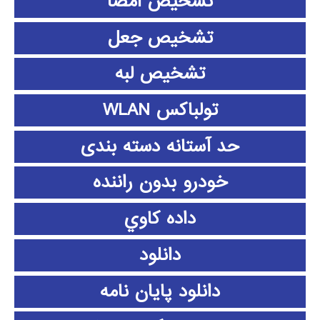
تشخیص امضا
تشخیص جعل
تشخیص لبه
تولباکس WLAN
حد آستانه دسته بندی
خودرو بدون راننده
داده كاوي
دانلود
دانلود پايان نامه