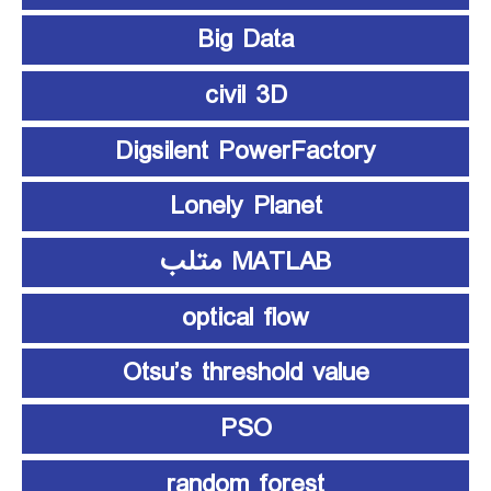
Big Data
civil 3D
Digsilent PowerFactory
Lonely Planet
MATLAB متلب
optical flow
Otsu’s threshold value
PSO
random forest