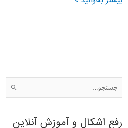
سیستم
بیشتر بخوانید »
های
کنترل
در
متلب
ج
س
ت
رفع اشکال و آموزش آنلاین
ج