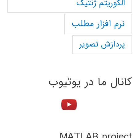
الگوریتم ژنتیک
نرم افزار مطلب
پردازش تصویر
کانال ما در یوتیوب
MATLAB project