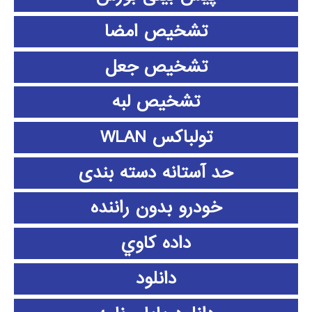
تشخیص امضا
تشخیص جعل
تشخیص لبه
تولباکس WLAN
حد آستانه دسته بندی
خودرو بدون راننده
داده كاوي
دانلود