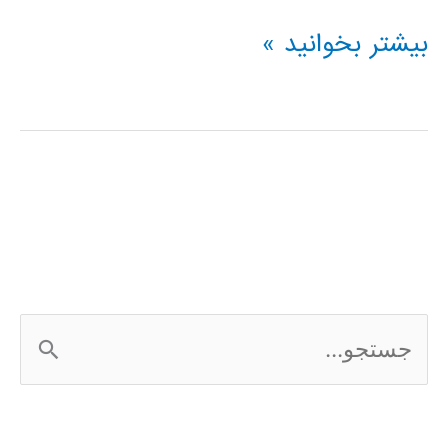
فیلم
بیشتر بخوانید »
آموزشی
شبکه
عصبی
کانالوشن
ج
س
ت