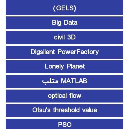
(GELS)
Big Data
civil 3D
Digsilent PowerFactory
Lonely Planet
MATLAB متلب
optical flow
Otsu’s threshold value
PSO