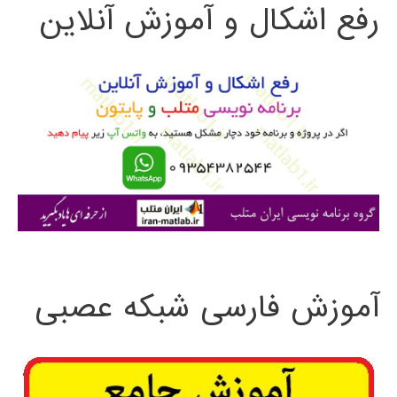
رفع اشکال و آموزش آنلاین
ج
و
ب
ر
ا
ی
:
آموزش فارسی شبکه عصبی