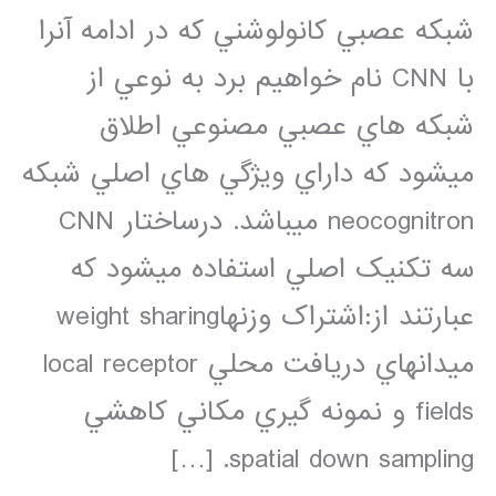
شبکه عصبي کانولوشني که در ادامه آنرا
با CNN نام خواهيم برد به نوعي از
شبکه هاي عصبي مصنوعي اطلاق
ميشود که داراي ويژگي هاي اصلي شبکه
neocognitron ميباشد. درساختار CNN
سه تکنيک اصلي استفاده ميشود که
عبارتند از:اشتراک وزنهاweight sharing
ميدانهاي دريافت محلي local receptor
fields و نمونه گيري مکاني کاهشي
spatial down sampling. […]