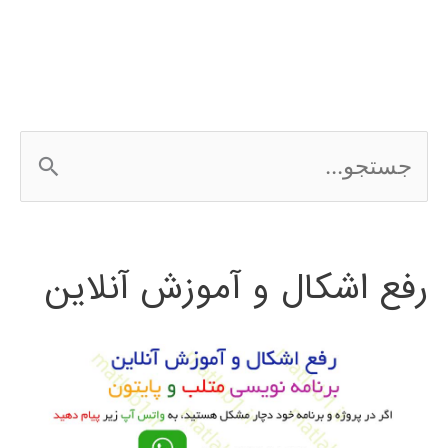
Network
کامپیوتری
ج
س
ت
رفع اشکال و آموزش آنلاین
ج
و
ب
ر