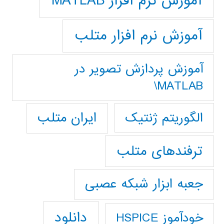
آموزش نرم افزار MATLAB
آموزش نرم افزار متلب
آموزش پردازش تصوير در
MATLAB\
ایران متلب
الگوریتم ژنتیک
ترفندهای متلب
جعبه ابزار شبکه عصبی
دانلود
خودآموز HSPICE