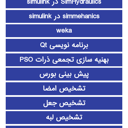
SimHydraulics در simulink
simmehanics در simulink
weka
برنامه نویسی Qt
بهنیه سازی تجمعی ذرات PSO
پیش بینی بورس
تشخیص امضا
تشخیص جعل
تشخیص لبه