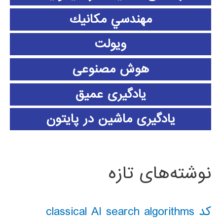
مهندسي مكانيك
ویولت
هوش مصنوعی
یادگیری عمیق
یادگیری ماشین در پایتون
نوشته‌های تازه
کد classical AI search algorithms