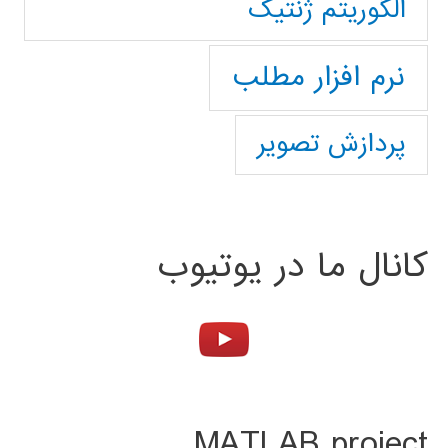
الگوریتم ژنتیک
نرم افزار مطلب
پردازش تصویر
کانال ما در یوتیوب
MATLAB project