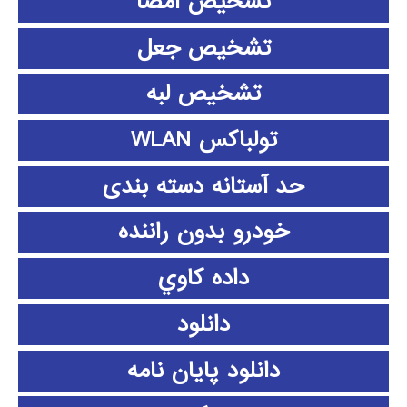
تشخیص امضا
تشخیص جعل
تشخیص لبه
تولباکس WLAN
حد آستانه دسته بندی
خودرو بدون راننده
داده كاوي
دانلود
دانلود پايان نامه