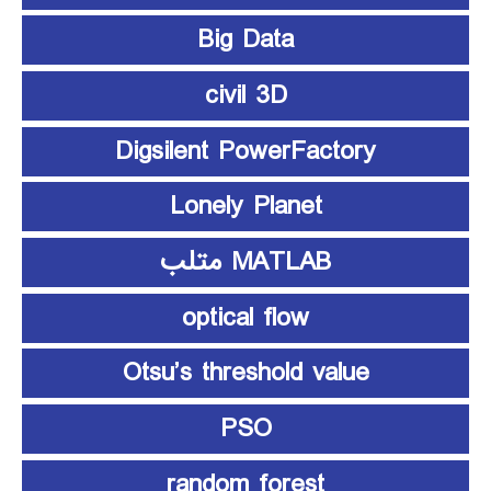
Big Data
civil 3D
Digsilent PowerFactory
Lonely Planet
MATLAB متلب
optical flow
Otsu’s threshold value
PSO
random forest