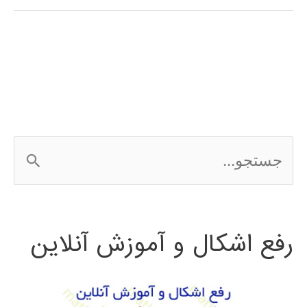
پیاز
متلب
MATLAB
ج
س
ت
رفع اشکال و آموزش آنلاین
ج
و
ب