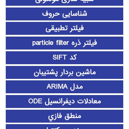
شناسایی حروف
فیلتر تطبیقی
فیلتر ذره particle filter
کد SIFT
ماشین بردار پشتیبان
مدل ARIMA
معادلات دیفرانسیل ODE
منطق فازي