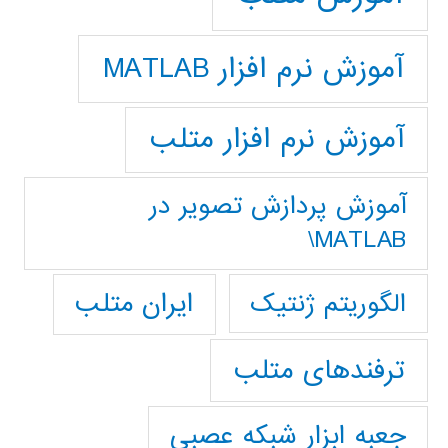
آموزش نرم افزار MATLAB
آموزش نرم افزار متلب
آموزش پردازش تصوير در
MATLAB\
ایران متلب
الگوریتم ژنتیک
ترفندهای متلب
جعبه ابزار شبکه عصبی