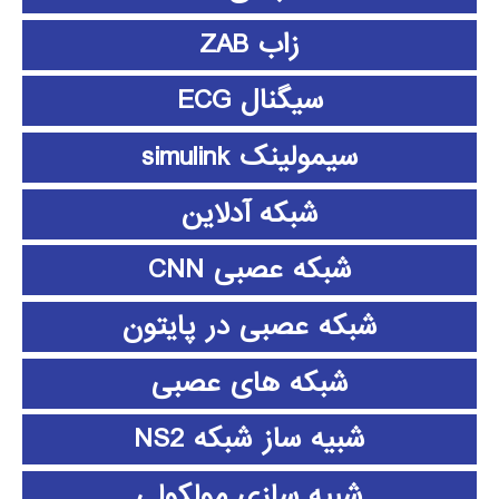
زاب ZAB
سیگنال ECG
سیمولینک simulink
شبکه آدلاین
شبکه عصبی CNN
شبکه عصبی در پایتون
شبکه های عصبی
شبیه ساز شبکه NS2
شبیه سازی مولکولی