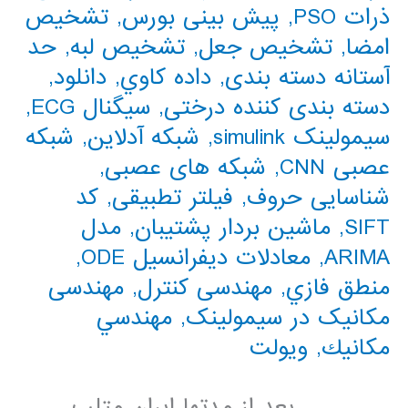
ذرات PSO
,
پیش بینی بورس
,
تشخیص
امضا
,
تشخیص جعل
,
تشخیص لبه
,
حد
آستانه دسته بندی
,
داده كاوي
,
دانلود
,
دسته بندی کننده درختی
,
سیگنال ECG
,
سیمولینک simulink
,
شبکه آدلاین
,
شبکه
عصبی CNN
,
شبکه های عصبی
,
شناسایی حروف
,
فیلتر تطبیقی
,
کد
SIFT
,
ماشین بردار پشتیبان
,
مدل
ARIMA
,
معادلات دیفرانسیل ODE
,
منطق فازي
,
مهندسی کنترل
,
مهندسی
مکانیک در سیمولینک
,
مهندسي
مكانيك
,
ویولت
. . . . . . . بعد از مدتها ایران متلب