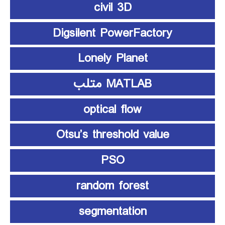
civil 3D
Digsilent PowerFactory
Lonely Planet
MATLAB متلب
optical flow
Otsu’s threshold value
PSO
random forest
segmentation