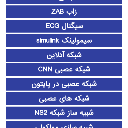
زاب ZAB
سیگنال ECG
سیمولینک simulink
شبکه آدلاین
شبکه عصبی CNN
شبکه عصبی در پایتون
شبکه های عصبی
شبیه ساز شبکه NS2
شبیه سازی مولکولی