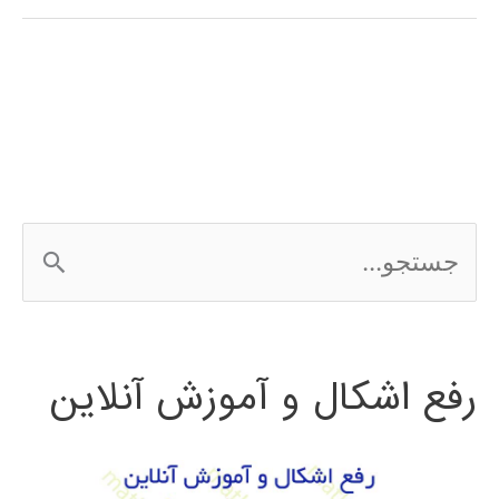
فارسی
3Ds
MAX
ج
س
ت
رفع اشکال و آموزش آنلاین
ج
و
ب