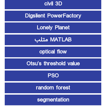
civil 3D
Digsilent PowerFactory
Lonely Planet
MATLAB متلب
optical flow
Otsu’s threshold value
PSO
random forest
segmentation