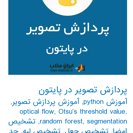
پردازش تصویر در پایتون
آموزش python
,
آموزش پردازش تصویر
,
optical flow
,
Otsu’s threshold value
,
segmentation
,
random forest
,
تشخیص
امضا
,
تشخیص جعل
,
تشخیص لبه
,
حد