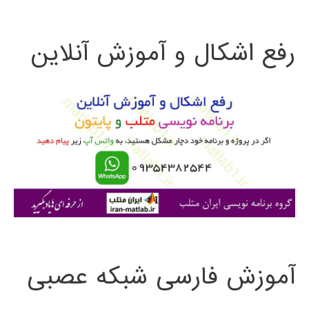
ت
رفع اشکال و آموزش آنلاین
ج
و
ب
ر
ا
ی
:
آموزش فارسی شبکه عصبی