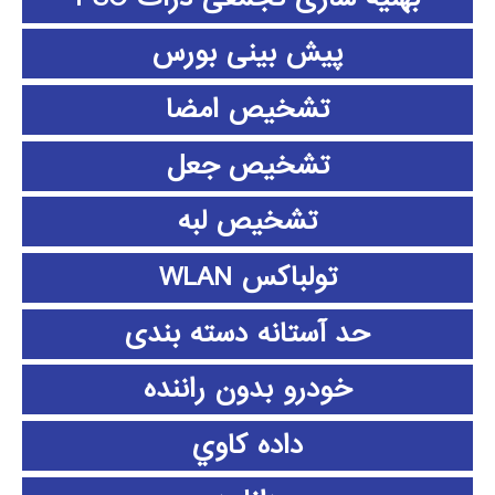
پیش بینی بورس
تشخیص امضا
تشخیص جعل
تشخیص لبه
تولباکس WLAN
حد آستانه دسته بندی
خودرو بدون راننده
داده كاوي