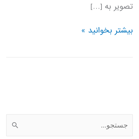
تصویر به […]
پردازش
بیشتر بخوانید »
تصویر
در
پایتون
ج
س