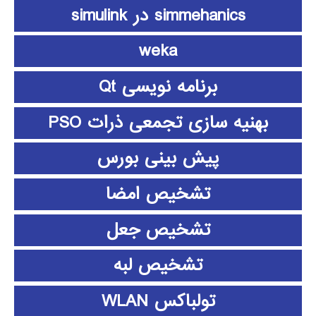
simmehanics در simulink
weka
برنامه نویسی Qt
بهنیه سازی تجمعی ذرات PSO
پیش بینی بورس
تشخیص امضا
تشخیص جعل
تشخیص لبه
تولباکس WLAN