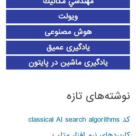
مهندسي مكانيك
ویولت
هوش مصنوعی
یادگیری عمیق
یادگیری ماشین در پایتون
نوشته‌های تازه
کد classical AI search algorithms
کاربردهای نرم افزار متلب