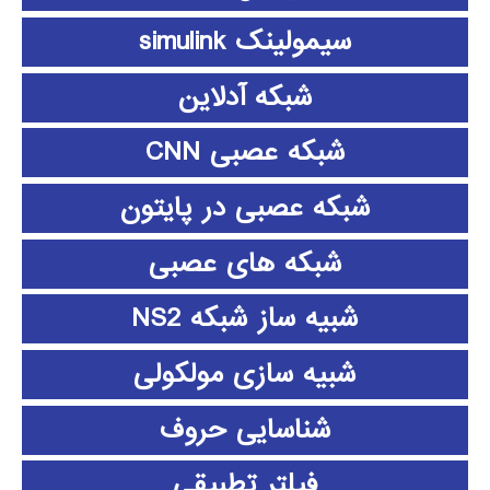
سیمولینک simulink
شبکه آدلاین
شبکه عصبی CNN
شبکه عصبی در پایتون
شبکه های عصبی
شبیه ساز شبکه NS2
شبیه سازی مولکولی
شناسایی حروف
فیلتر تطبیقی