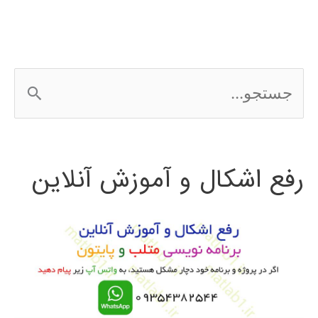
ج
س
ت
رفع اشکال و آموزش آنلاین
ج
و
ب
ر
ا