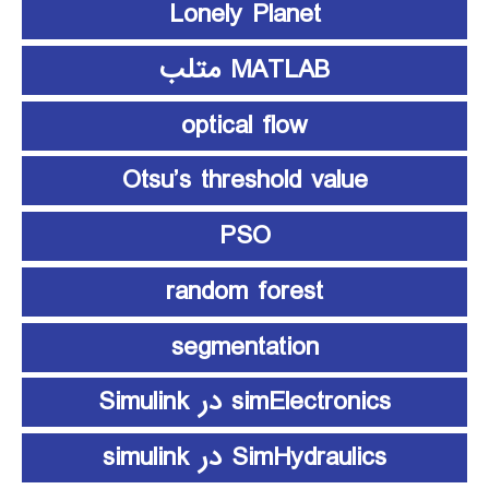
Lonely Planet
MATLAB متلب
optical flow
Otsu’s threshold value
PSO
random forest
segmentation
simElectronics در Simulink
SimHydraulics در simulink