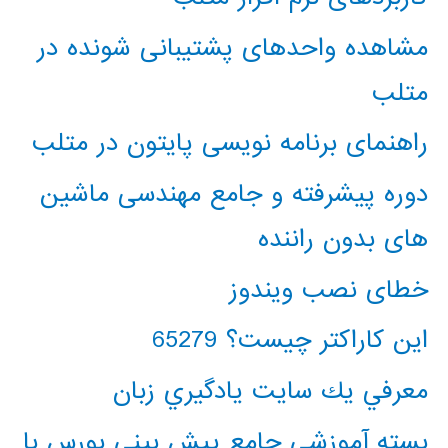
مشاهده واحدهای پشتیبانی شونده در
متلب
راهنمای برنامه نویسی پایتون در متلب
دوره پیشرفته و جامع مهندسی ماشین
های بدون راننده
خطای نصب ویندوز
این کاراکتر چیست؟ 65279
معرفي يك سايت يادگيري زبان
بسته آموزشی جامع پیش بینی بورس با