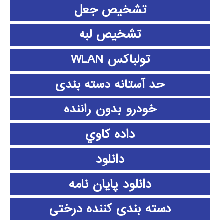
تشخیص جعل
تشخیص لبه
تولباکس WLAN
حد آستانه دسته بندی
خودرو بدون راننده
داده كاوي
دانلود
دانلود پايان نامه
دسته بندی کننده درختی