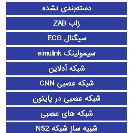
دسته‌بندی نشده
زاب ZAB
سیگنال ECG
سیمولینک simulink
شبکه آدلاین
شبکه عصبی CNN
شبکه عصبی در پایتون
شبکه های عصبی
شبیه ساز شبکه NS2