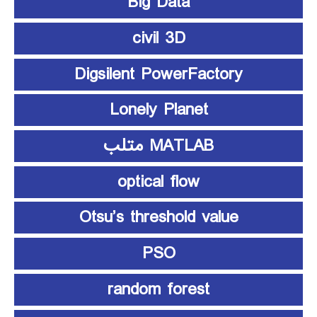
Big Data
civil 3D
Digsilent PowerFactory
Lonely Planet
MATLAB متلب
optical flow
Otsu’s threshold value
PSO
random forest