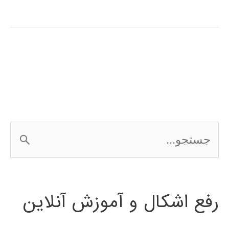
آپاچی
هدوپ
Apache
Hadoop
ج
س
ت
رفع اشکال و آموزش آنلاین
ج
و