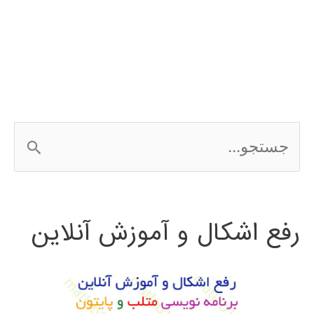
شبکه
عصبی
در
MATLAB
ج
با
س
مثال
ت
رفع اشکال و آموزش آنلاین
ج
و
ب