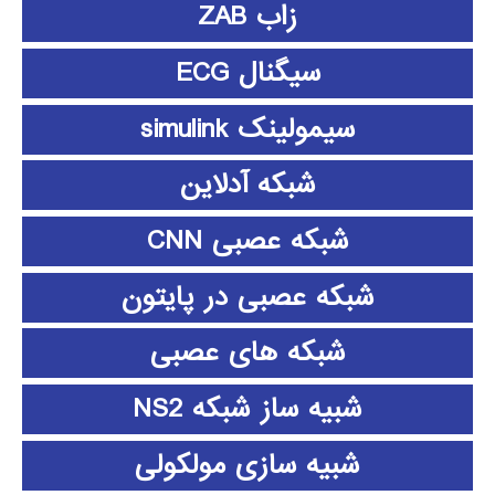
زاب ZAB
سیگنال ECG
سیمولینک simulink
شبکه آدلاین
شبکه عصبی CNN
شبکه عصبی در پایتون
شبکه های عصبی
شبیه ساز شبکه NS2
شبیه سازی مولکولی