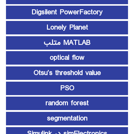
Digsilent PowerFactory
Lonely Planet
MATLAB متلب
optical flow
Otsu’s threshold value
PSO
random forest
segmentation
simElectronics در Simulink