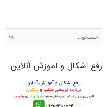
AUTOCAD
ج
س
ت
رفع اشکال و آموزش آنلاین
ج
و
ب
ر