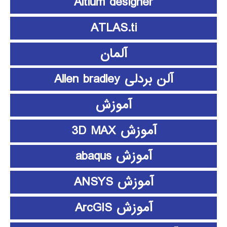
Altium designer
ATLAS.ti
آلمان
آلن بردلی Allen bradley
آموزش
آموزش 3D MAX
آموزش abaqus
آموزش ANSYS
آموزش ArcGIS