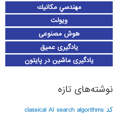
مهندسي مكانيك
ویولت
هوش مصنوعی
یادگیری عمیق
یادگیری ماشین در پایتون
نوشته‌های تازه
کد classical AI search algorithms