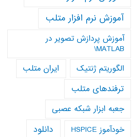
آموزش نرم افزار متلب
آموزش پردازش تصوير در
MATLAB\
ایران متلب
الگوریتم ژنتیک
ترفندهای متلب
جعبه ابزار شبکه عصبی
دانلود
خودآموز HSPICE