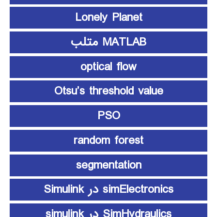
Lonely Planet
MATLAB متلب
optical flow
Otsu’s threshold value
PSO
random forest
segmentation
simElectronics در Simulink
SimHydraulics در simulink