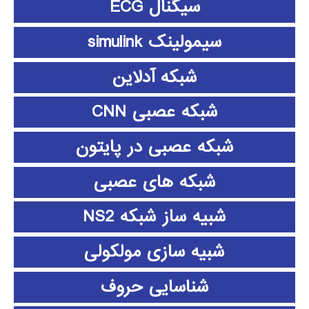
سیگنال ECG
سیمولینک simulink
شبکه آدلاین
شبکه عصبی CNN
شبکه عصبی در پایتون
شبکه های عصبی
شبیه ساز شبکه NS2
شبیه سازی مولکولی
شناسایی حروف