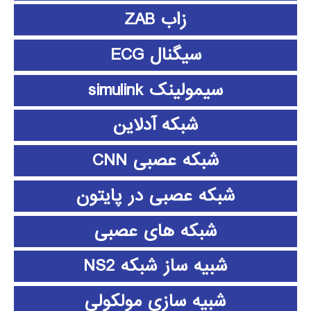
زاب ZAB
سیگنال ECG
سیمولینک simulink
شبکه آدلاین
شبکه عصبی CNN
شبکه عصبی در پایتون
شبکه های عصبی
شبیه ساز شبکه NS2
شبیه سازی مولکولی