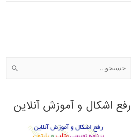
فارسی
نرم
افزار
ETABS
ج
س
ت
رفع اشکال و آموزش آنلاین
ج
و
ب