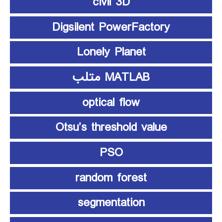
civil 3D
Digsilent PowerFactory
Lonely Planet
MATLAB متلب
optical flow
Otsu’s threshold value
PSO
random forest
segmentation