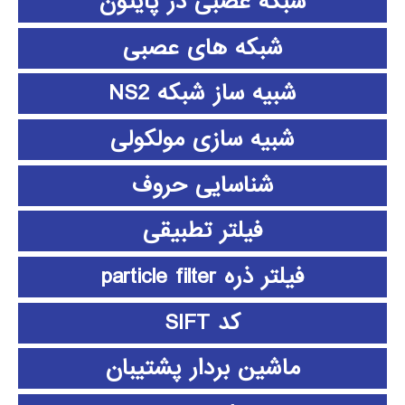
شبکه عصبی در پایتون
شبکه های عصبی
شبیه ساز شبکه NS2
شبیه سازی مولکولی
شناسایی حروف
فیلتر تطبیقی
فیلتر ذره particle filter
کد SIFT
ماشین بردار پشتیبان