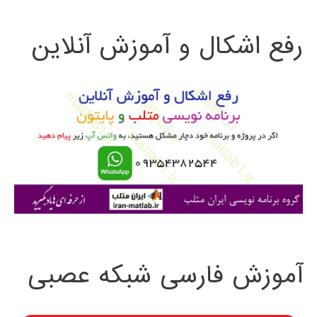
ت
رفع اشکال و آموزش آنلاین
ج
و
ب
ر
ا
ی
:
آموزش فارسی شبکه عصبی