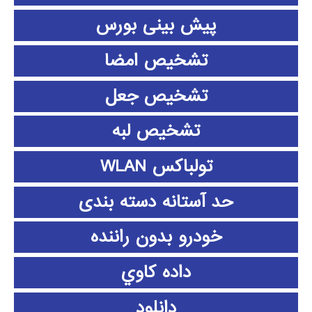
پیش بینی بورس
تشخیص امضا
تشخیص جعل
تشخیص لبه
تولباکس WLAN
حد آستانه دسته بندی
خودرو بدون راننده
داده كاوي
دانلود