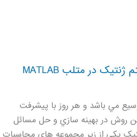
نتیک در متلب MATLAB
سيع مي باشد و هر روز با پيشرفت
 اين روش در بهينه سازي و حل مسائل
تيک يکي از زير مجموعه هاي محاسبات