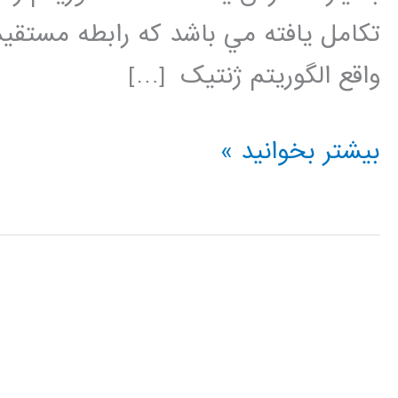
تکامل يافته مي باشد که رابطه مستق
واقع الگوريتم ژنتيک […]
فیلم
بیشتر بخوانید »
جامع
آموزش
فارسی
الگوریتم
ژنتیک