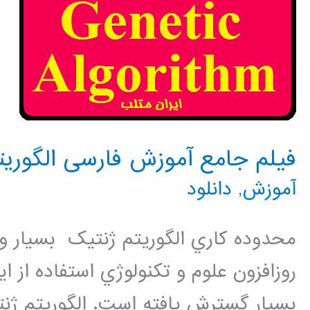
فیلم جامع آموزش فارسی الگوریتم ژ
آموزش
,
دانلود
محدوده کاري الگوريتم ژنتيک بسيار و
روزافزون علوم و تکنولوژي استفاده از
بسيار گسترش يافته است. الگوريتم ژن