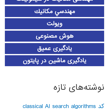
مهندسي مكانيك
ویولت
هوش مصنوعی
یادگیری عمیق
یادگیری ماشین در پایتون
نوشته‌های تازه
کد classical AI search algorithms