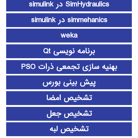
SimHydraulics در simulink
simmehanics در simulink
weka
برنامه نویسی Qt
بهنیه سازی تجمعی ذرات PSO
پیش بینی بورس
تشخیص امضا
تشخیص جعل
تشخیص لبه