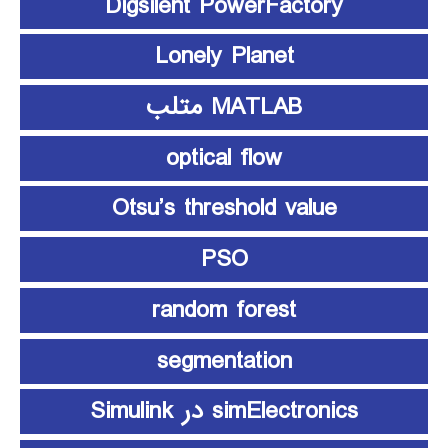
Digsilent PowerFactory
Lonely Planet
MATLAB متلب
optical flow
Otsu’s threshold value
PSO
random forest
segmentation
simElectronics در Simulink