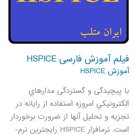
فیلم آموزش فارسی HSPICE
آموزش HSPICE
با پیچیدگی و گستردگی مدارهاي
الكترونيكي امروزه استفاده از رایانه در
تجزيه و تحليل آن­ها از ضرورت برخوردار
است. نرم­افزار HSPICE رایج­ترین نرم­