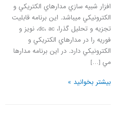
افزار شبيه سازي مدارهاي الكتريكي و
الكترونيكي مي­باشد. اين برنامه قابليت
تجزيه و تحليل­ گذرا، dc، ac، نویز و
فوریه را در مدارهاي الكتريكي و
الكترونيكي دارد. در این برنامه مدارها
مي […]
فیلم
بیشتر بخوانید »
آموزش
فارسی
HSPICE