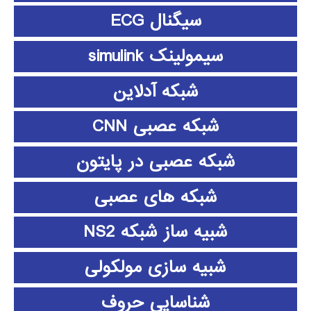
سیگنال ECG
سیمولینک simulink
شبکه آدلاین
شبکه عصبی CNN
شبکه عصبی در پایتون
شبکه های عصبی
شبیه ساز شبکه NS2
شبیه سازی مولکولی
شناسایی حروف