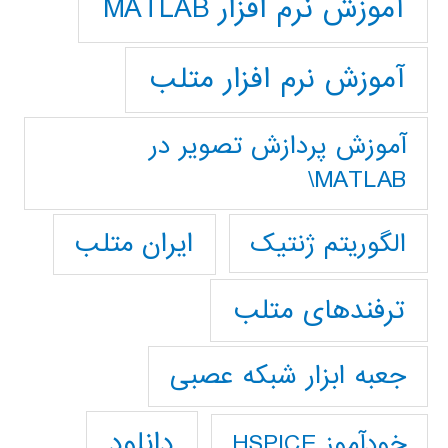
آموزش نرم افزار MATLAB
آموزش نرم افزار متلب
آموزش پردازش تصوير در
MATLAB\
ایران متلب
الگوریتم ژنتیک
ترفندهای متلب
جعبه ابزار شبکه عصبی
دانلود
خودآموز HSPICE