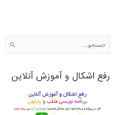
ج
س
ت
رفع اشکال و آموزش آنلاین
ج
و
ب
ر