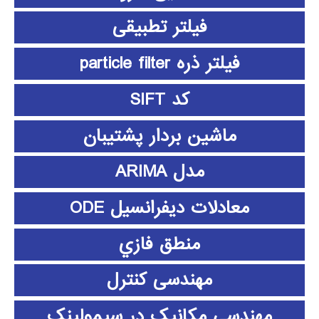
فیلتر تطبیقی
فیلتر ذره particle filter
کد SIFT
ماشین بردار پشتیبان
مدل ARIMA
معادلات دیفرانسیل ODE
منطق فازي
مهندسی کنترل
مهندسی مکانیک در سیمولینک