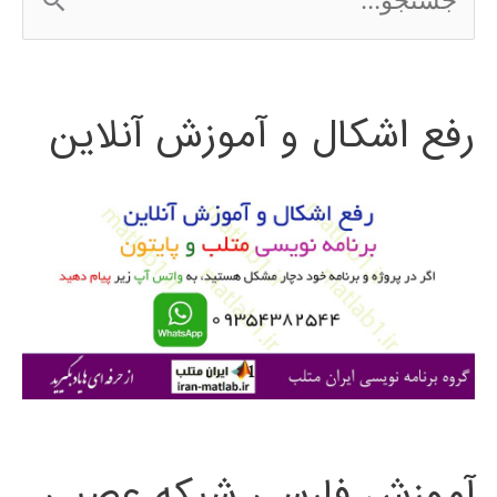
س
ت
رفع اشکال و آموزش آنلاین
ج
و
ب
ر
ا
ی
:
آموزش فارسی شبکه عصبی