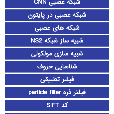
شبکه عصبی CNN
شبکه عصبی در پایتون
شبکه های عصبی
شبیه ساز شبکه NS2
شبیه سازی مولکولی
شناسایی حروف
فیلتر تطبیقی
فیلتر ذره particle filter
کد SIFT