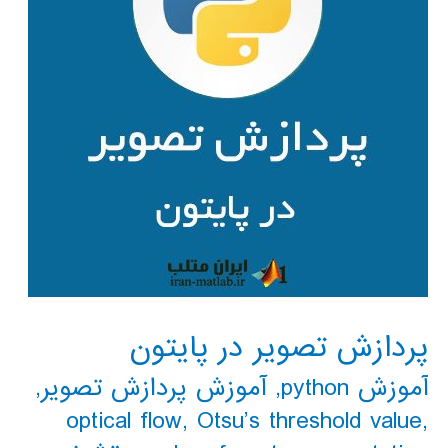
پردازش تصویر در پایتون
آموزش python
,
آموزش پردازش تصویر
,
optical flow
,
Otsu’s threshold value
,