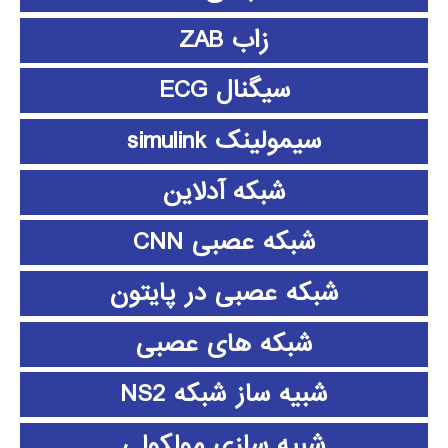
زاب ZAB
سیگنال ECG
سیمولینک simulink
شبکه آدلاین
شبکه عصبی CNN
شبکه عصبی در پایتون
شبکه های عصبی
شبیه ساز شبکه NS2
شبیه سازی مولکولی