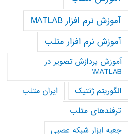
آموزش نرم افزار MATLAB
آموزش نرم افزار متلب
آموزش پردازش تصوير در
MATLAB\
ایران متلب
الگوریتم ژنتیک
ترفندهای متلب
جعبه ابزار شبکه عصبی