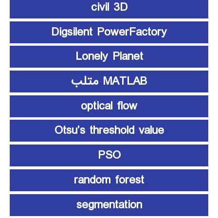
civil 3D
Digsilent PowerFactory
Lonely Planet
MATLAB متلب
optical flow
Otsu’s threshold value
PSO
random forest
segmentation