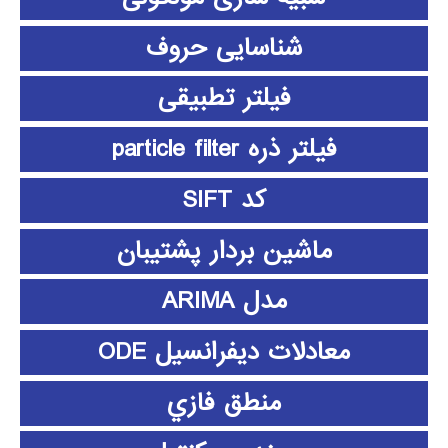
شناسایی حروف
فیلتر تطبیقی
فیلتر ذره particle filter
کد SIFT
ماشین بردار پشتیبان
مدل ARIMA
معادلات دیفرانسیل ODE
منطق فازي