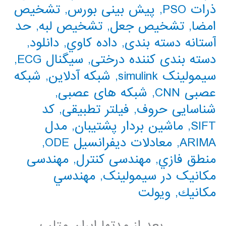
ذرات PSO
,
پیش بینی بورس
,
تشخیص
امضا
,
تشخیص جعل
,
تشخیص لبه
,
حد
آستانه دسته بندی
,
داده كاوي
,
دانلود
,
دسته بندی کننده درختی
,
سیگنال ECG
,
سیمولینک simulink
,
شبکه آدلاین
,
شبکه
عصبی CNN
,
شبکه های عصبی
,
شناسایی حروف
,
فیلتر تطبیقی
,
کد
SIFT
,
ماشین بردار پشتیبان
,
مدل
ARIMA
,
معادلات دیفرانسیل ODE
,
منطق فازي
,
مهندسی کنترل
,
مهندسی
مکانیک در سیمولینک
,
مهندسي
مكانيك
,
ویولت
. . . . . . . بعد از مدتها ایران متلب