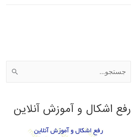
پیاز
متلب
MATLAB
ج
س
ت
رفع اشکال و آموزش آنلاین
ج
و
ب