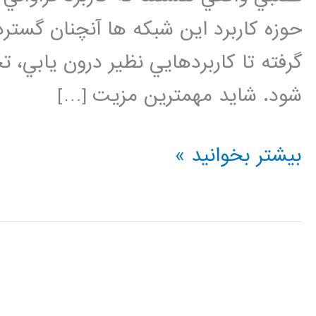
حوزه كاربرد اين شبكه ها آنچنان گستر
گرفته تا كاربردهايي نظير درون يابي،
شود. شايد مهمترين مزيت […]
شبکه
بیشتر بخوانید »
عصبی
(Neural
Network)
در