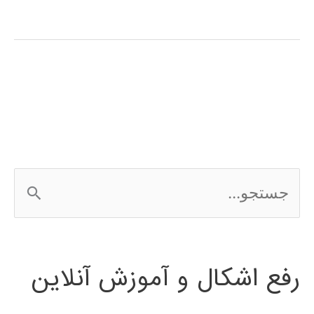
سازی
(optimization)
در
پایتون
ج
س
ت
رفع اشکال و آموزش آنلاین
ج
و