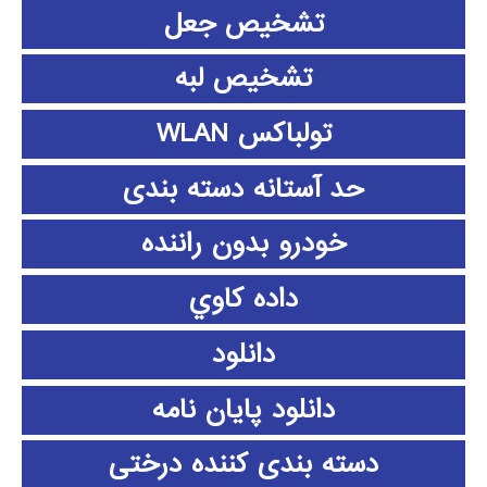
تشخیص جعل
تشخیص لبه
تولباکس WLAN
حد آستانه دسته بندی
خودرو بدون راننده
داده كاوي
دانلود
دانلود پايان نامه
دسته بندی کننده درختی