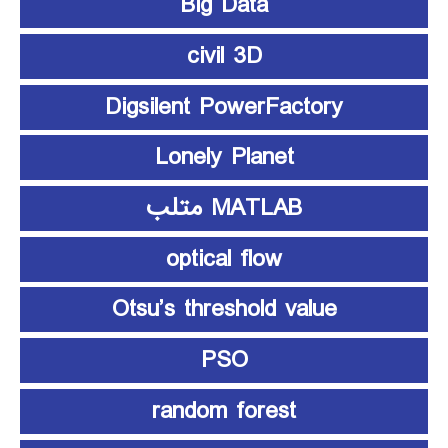
Big Data
civil 3D
Digsilent PowerFactory
Lonely Planet
MATLAB متلب
optical flow
Otsu’s threshold value
PSO
random forest