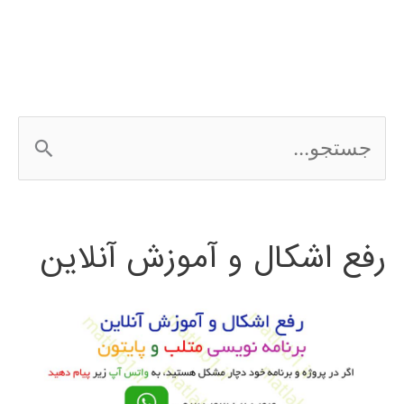
ج
س
ت
رفع اشکال و آموزش آنلاین
ج
و
ب
ر