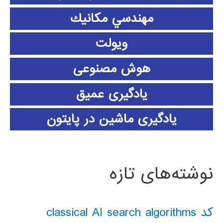
مهندسي مكانيك
ویولت
هوش مصنوعی
یادگیری عمیق
یادگیری ماشین در پایتون
نوشته‌های تازه
کد classical AI search algorithms