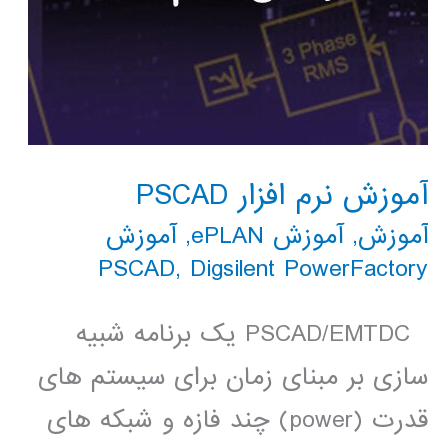
آموزش نرم افزار PSCAD
آموزش
,
آموزش ePLAN
,
آموزش
PSCAD
,
Digsilent PowerFactory
PSCAD/EMTDC یک برنامه شبیه
سازی بر مبنای زمان برای سیستم های
قدرت (power) چند فازه و شبکه های