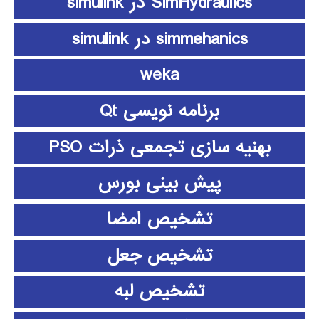
SimHydraulics در simulink
simmehanics در simulink
weka
برنامه نویسی Qt
بهنیه سازی تجمعی ذرات PSO
پیش بینی بورس
تشخیص امضا
تشخیص جعل
تشخیص لبه