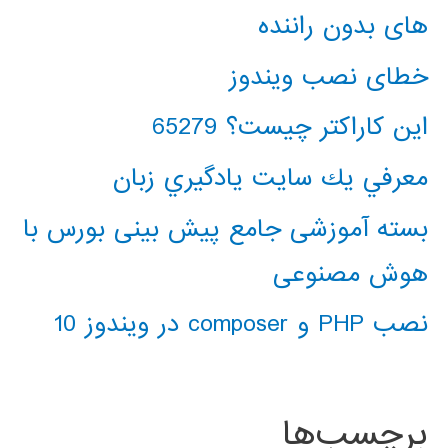
های بدون راننده
خطای نصب ویندوز
این کاراکتر چیست؟ 65279
معرفي يك سايت يادگيري زبان
بسته آموزشی جامع پیش بینی بورس با
هوش مصنوعی
نصب PHP و composer در ویندوز 10
برچسب‌ها