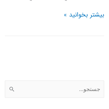
رگرسیون
بیشتر بخوانید »
(regression)
در
پایتون
ج
س
ت