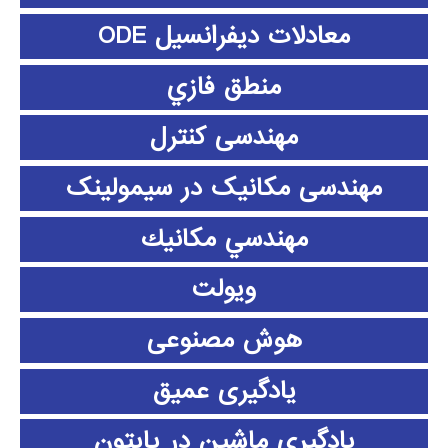
معادلات دیفرانسیل ODE
منطق فازي
مهندسی کنترل
مهندسی مکانیک در سیمولینک
مهندسي مكانيك
ویولت
هوش مصنوعی
یادگیری عمیق
یادگیری ماشین در پایتون