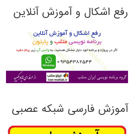
رفع اشکال و آموزش آنلاین
ج
و
ب
ر
ا
ی
:
آموزش فارسی شبکه عصبی