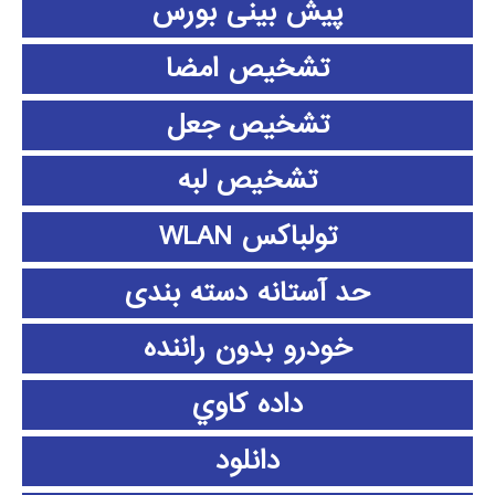
پیش بینی بورس
تشخیص امضا
تشخیص جعل
تشخیص لبه
تولباکس WLAN
حد آستانه دسته بندی
خودرو بدون راننده
داده كاوي
دانلود