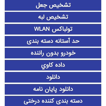
تشخیص جعل
تشخیص لبه
تولباکس WLAN
حد آستانه دسته بندی
خودرو بدون راننده
داده كاوي
دانلود
دانلود پايان نامه
دسته بندی کننده درختی