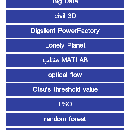
Big Data
civil 3D
Digsilent PowerFactory
Lonely Planet
MATLAB متلب
optical flow
Otsu’s threshold value
PSO
random forest