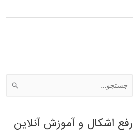
سیگنال
(signal
processing)
در
پایتون
ج
س
ت
رفع اشکال و آموزش آنلاین
ج
و