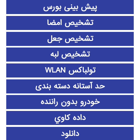
پیش بینی بورس
تشخیص امضا
تشخیص جعل
تشخیص لبه
تولباکس WLAN
حد آستانه دسته بندی
خودرو بدون راننده
داده كاوي
دانلود