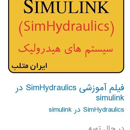
فیلم آموزشی SimHydraulics در
simulink
SimHydraulics در simulink
در حال تهیه