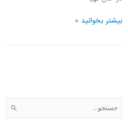
فیلم
بیشتر بخوانید »
آموزشی
SimHydraulics
در
simulink
ج
س