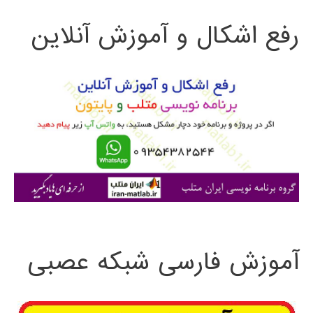
ت
رفع اشکال و آموزش آنلاین
ج
و
ب
ر
ا
ی
:
آموزش فارسی شبکه عصبی