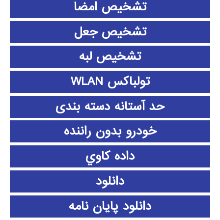
تشخیص امضا
تشخیص جعل
تشخیص لبه
تولباکس WLAN
حد آستانه دسته بندی
خودرو بدون راننده
داده كاوي
دانلود
دانلود پايان نامه