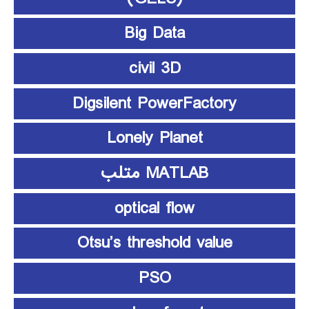
Big Data
civil 3D
Digsilent PowerFactory
Lonely Planet
MATLAB متلب
optical flow
Otsu’s threshold value
PSO