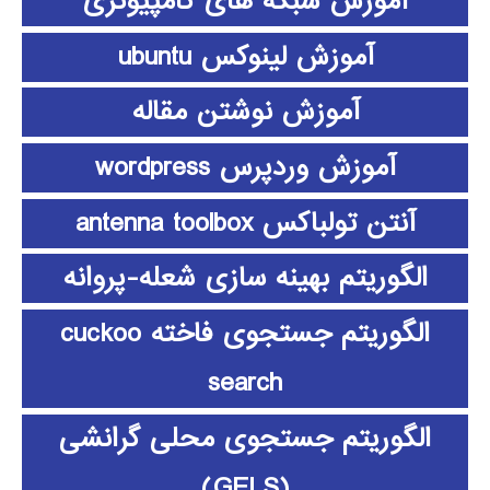
آموزش شبکه های کامپیوتری
آموزش لینوکس ubuntu
آموزش نوشتن مقاله
آموزش وردپرس wordpress
آنتن تولباکس antenna toolbox
الگوریتم بهینه سازی شعله-پروانه
الگوریتم جستجوی فاخته cuckoo
search
الگوریتم جستجوی محلی گرانشی
(GELS)