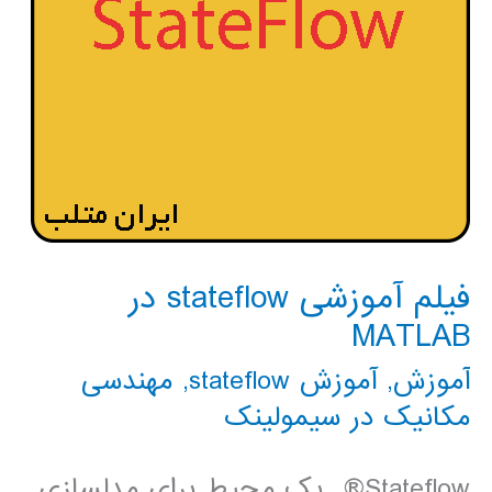
فیلم آموزشی stateflow در
MATLAB
آموزش
,
آموزش stateflow
,
مهندسی
مکانیک در سیمولینک
Stateflow® یک محیط برای مدلسازی