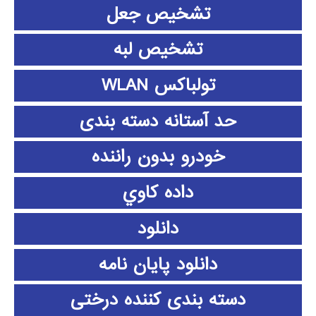
تشخیص جعل
تشخیص لبه
تولباکس WLAN
حد آستانه دسته بندی
خودرو بدون راننده
داده كاوي
دانلود
دانلود پايان نامه
دسته بندی کننده درختی