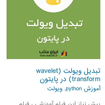
تبدیل ویولت (wavelet
transform) در پایتون
آموزش python
,
ویولت
پیش نیاز این فیلم آموزشی ، فیلم