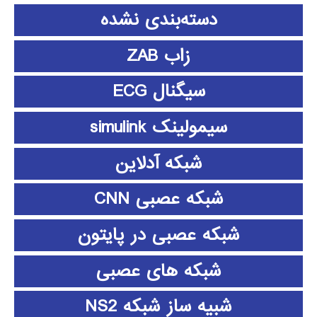
دسته‌بندی نشده
زاب ZAB
سیگنال ECG
سیمولینک simulink
شبکه آدلاین
شبکه عصبی CNN
شبکه عصبی در پایتون
شبکه های عصبی
شبیه ساز شبکه NS2