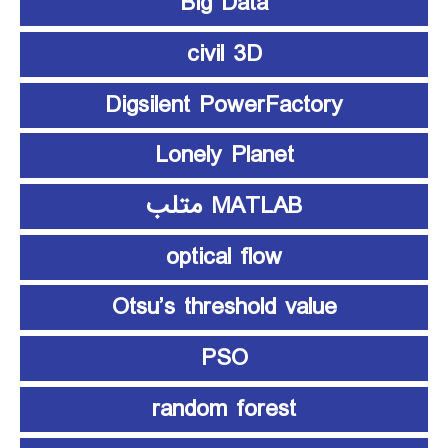
Big Data
civil 3D
Digsilent PowerFactory
Lonely Planet
MATLAB متلب
optical flow
Otsu’s threshold value
PSO
random forest