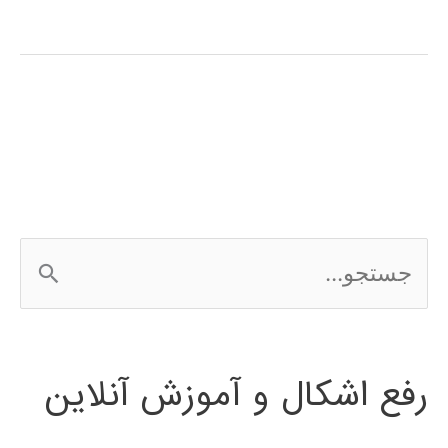
ویولت
(wavelet
transform)
در
پایتون
ج
س
ت
رفع اشکال و آموزش آنلاین
ج
و