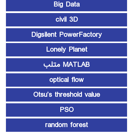
Big Data
civil 3D
Digsilent PowerFactory
Lonely Planet
MATLAB متلب
optical flow
Otsu’s threshold value
PSO
random forest