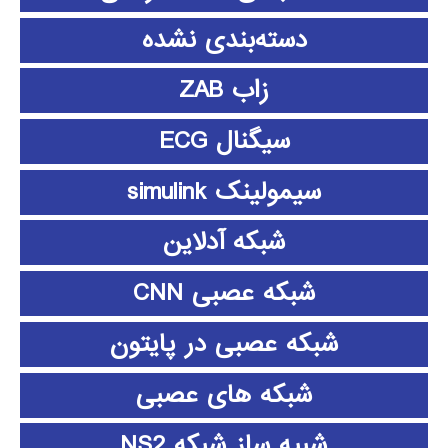
دسته‌بندی نشده
زاب ZAB
سیگنال ECG
سیمولینک simulink
شبکه آدلاین
شبکه عصبی CNN
شبکه عصبی در پایتون
شبکه های عصبی
شبیه ساز شبکه NS2