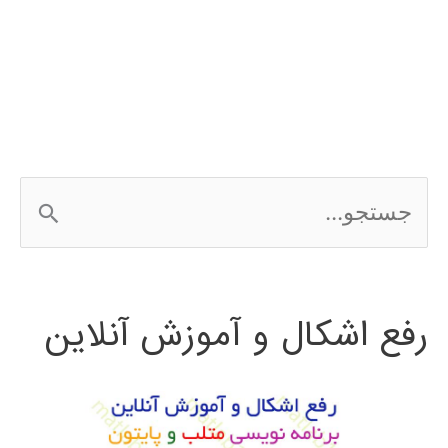
وردپرس
wordpress
ج
س
ت
رفع اشکال و آموزش آنلاین
ج
و
ب