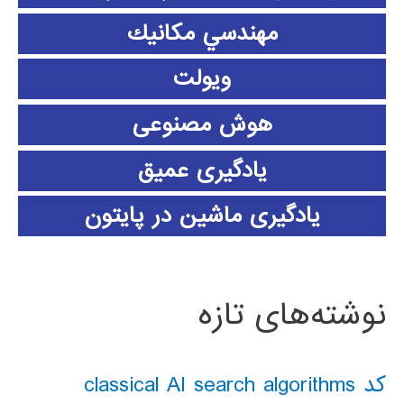
مهندسي مكانيك
ویولت
هوش مصنوعی
یادگیری عمیق
یادگیری ماشین در پایتون
نوشته‌های تازه
کد classical AI search algorithms