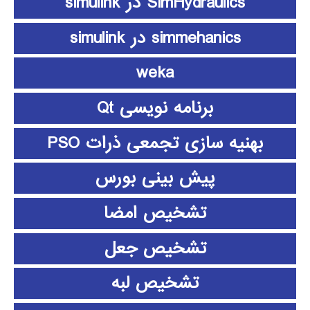
SimHydraulics در simulink
simmehanics در simulink
weka
برنامه نویسی Qt
بهنیه سازی تجمعی ذرات PSO
پیش بینی بورس
تشخیص امضا
تشخیص جعل
تشخیص لبه