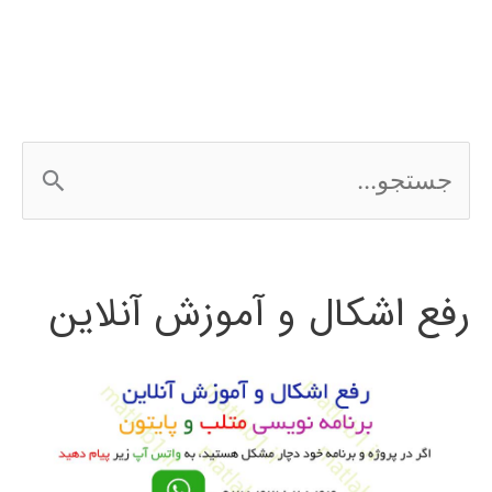
ج
س
ت
رفع اشکال و آموزش آنلاین
ج
و
ب
ر