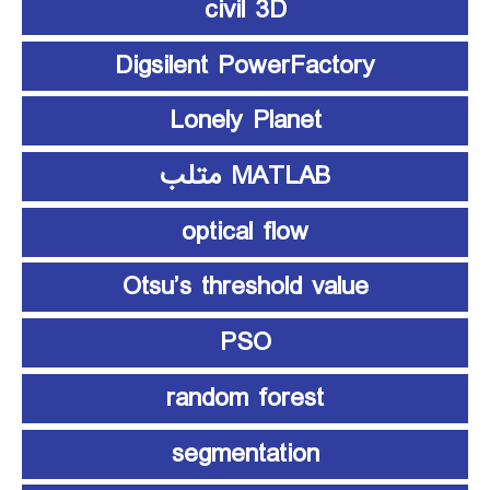
civil 3D
Digsilent PowerFactory
Lonely Planet
MATLAB متلب
optical flow
Otsu’s threshold value
PSO
random forest
segmentation