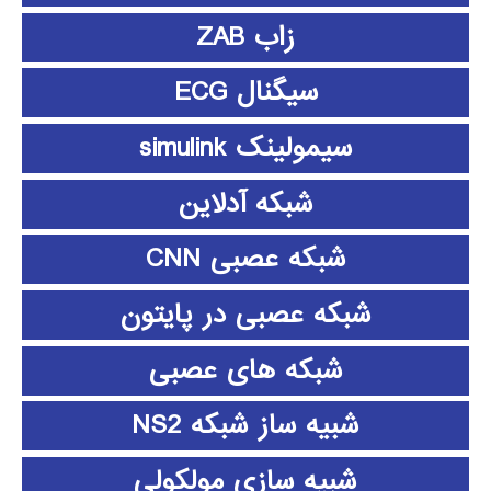
زاب ZAB
سیگنال ECG
سیمولینک simulink
شبکه آدلاین
شبکه عصبی CNN
شبکه عصبی در پایتون
شبکه های عصبی
شبیه ساز شبکه NS2
شبیه سازی مولکولی