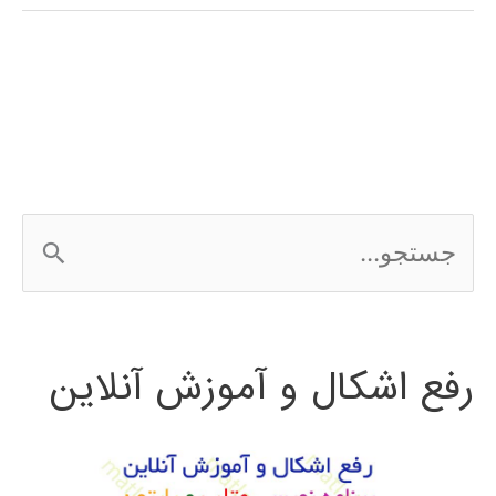
فارسی
expert
choice
ج
س
ت
رفع اشکال و آموزش آنلاین
ج
و
ب