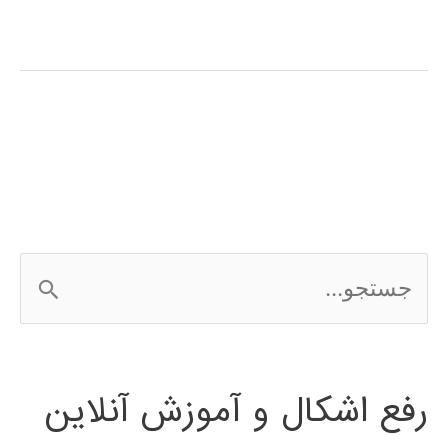
جامع
آموزش
فارسی
الگوریتم
جستجوی
محلی
ج
گرانشی
س
ت
رفع اشکال و آموزش آنلاین
ج