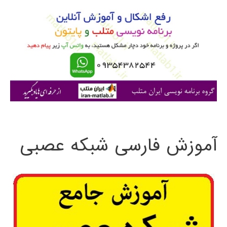
و
ب
ر
ا
ی
:
آموزش فارسی شبکه عصبی