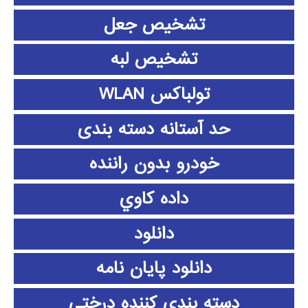
تشخیص جعل
تشخیص لبه
تولباکس WLAN
حد آستانه دسته بندی
خودرو بدون راننده
داده كاوي
دانلود
دانلود پايان نامه
دسته بندی کننده درختی