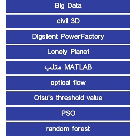
Big Data
civil 3D
Digsilent PowerFactory
Lonely Planet
MATLAB متلب
optical flow
Otsu’s threshold value
PSO
random forest