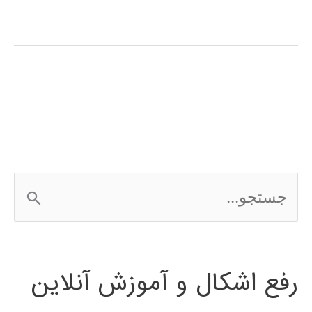
آموزش
فارسی
نرم
افزار
SolidWorks
ج
س
ت
رفع اشکال و آموزش آنلاین
ج