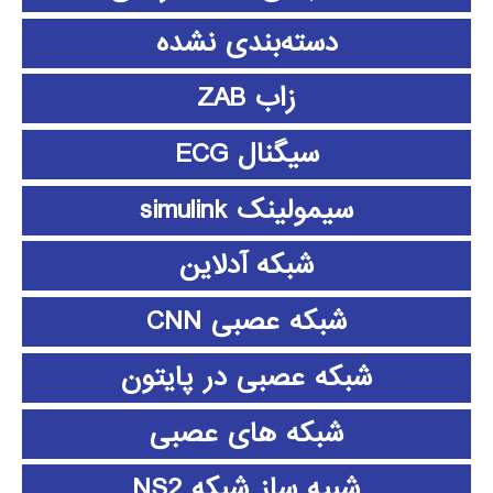
دسته‌بندی نشده
زاب ZAB
سیگنال ECG
سیمولینک simulink
شبکه آدلاین
شبکه عصبی CNN
شبکه عصبی در پایتون
شبکه های عصبی
شبیه ساز شبکه NS2