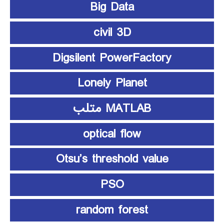
Big Data
civil 3D
Digsilent PowerFactory
Lonely Planet
MATLAB متلب
optical flow
Otsu’s threshold value
PSO
random forest