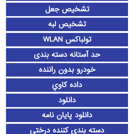
تشخیص جعل
تشخیص لبه
تولباکس WLAN
حد آستانه دسته بندی
خودرو بدون راننده
داده كاوي
دانلود
دانلود پايان نامه
دسته بندی کننده درختی