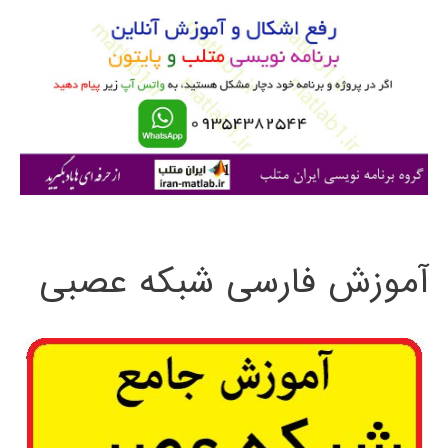
و
ب
ر
ا
ی
:
آموزش فارسی شبکه عصبی