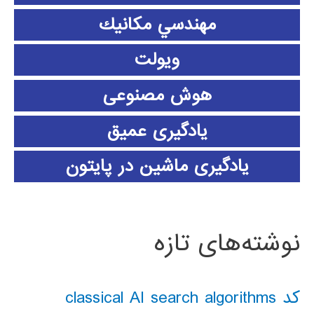
مهندسي مكانيك
ویولت
هوش مصنوعی
یادگیری عمیق
یادگیری ماشین در پایتون
نوشته‌های تازه
کد classical AI search algorithms