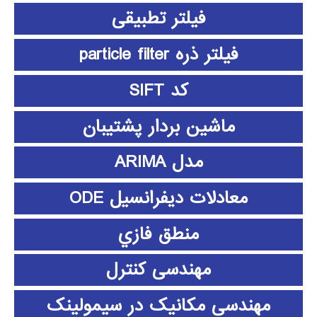
فیلتر تطبیقی
فیلتر ذره particle filter
کد SIFT
ماشین بردار پشتیبان
مدل ARIMA
معادلات دیفرانسیل ODE
منطق فازي
مهندسی کنترل
مهندسی مکانیک در سیمولینک