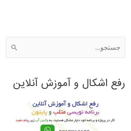
ج
س
ت
رفع اشکال و آموزش آنلاین
ج
و
ب
ر