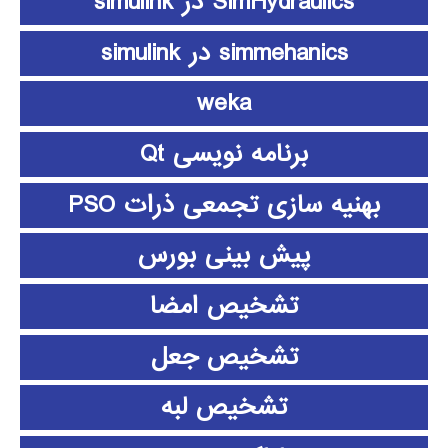
SimHydraulics در simulink
simmehanics در simulink
weka
برنامه نویسی Qt
بهنیه سازی تجمعی ذرات PSO
پیش بینی بورس
تشخیص امضا
تشخیص جعل
تشخیص لبه