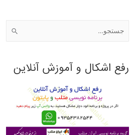
در
MATLAB
ج
با
س
مثال
ت
رفع اشکال و آموزش آنلاین
ج
و
ب
ر
ا