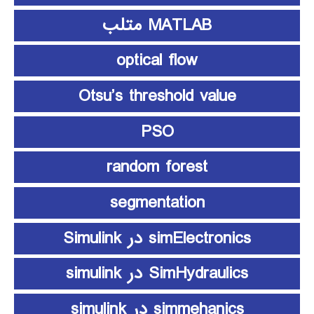
MATLAB متلب
optical flow
Otsu’s threshold value
PSO
random forest
segmentation
simElectronics در Simulink
SimHydraulics در simulink
simmehanics در simulink