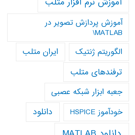
آموزش نرم افزار متلب
آموزش پردازش تصوير در
MATLAB\
ایران متلب
الگوریتم ژنتیک
ترفندهای متلب
جعبه ابزار شبکه عصبی
دانلود
خودآموز HSPICE
دانلود MATLAB