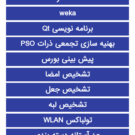
weka
برنامه نویسی Qt
بهنیه سازی تجمعی ذرات PSO
پیش بینی بورس
تشخیص امضا
تشخیص جعل
تشخیص لبه
تولباکس WLAN