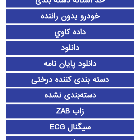
حد آستانه دسته بندی
خودرو بدون راننده
داده كاوي
دانلود
دانلود پايان نامه
دسته بندی کننده درختی
دسته‌بندی نشده
زاب ZAB
سیگنال ECG