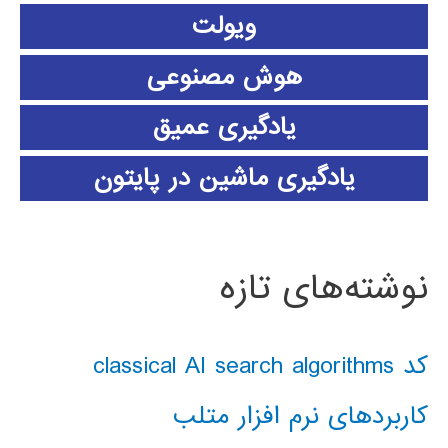
ویولت
هوش مصنوعی
یادگیری عمیق
یادگیری ماشین در پایتون
نوشته‌های تازه
کد classical AI search algorithms
کاربردهای نرم افزار متلب