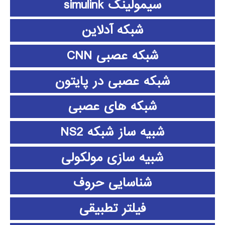
سیمولینک simulink
شبکه آدلاین
شبکه عصبی CNN
شبکه عصبی در پایتون
شبکه های عصبی
شبیه ساز شبکه NS2
شبیه سازی مولکولی
شناسایی حروف
فیلتر تطبیقی