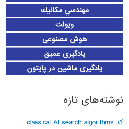
مهندسي مكانيك
ویولت
هوش مصنوعی
یادگیری عمیق
یادگیری ماشین در پایتون
نوشته‌های تازه
کد classical AI search algorithms