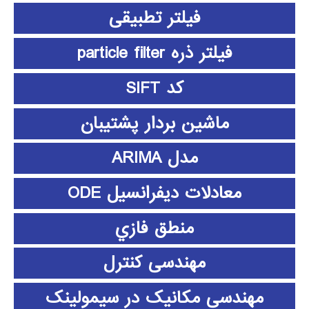
فیلتر تطبیقی
فیلتر ذره particle filter
کد SIFT
ماشین بردار پشتیبان
مدل ARIMA
معادلات دیفرانسیل ODE
منطق فازي
مهندسی کنترل
مهندسی مکانیک در سیمولینک