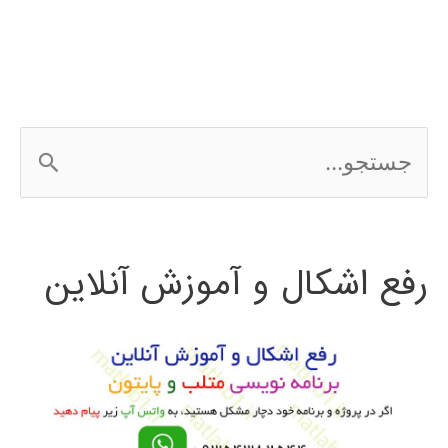
ج
س
ت
رفع اشکال و آموزش آنلاین
ج
و
ب
ر