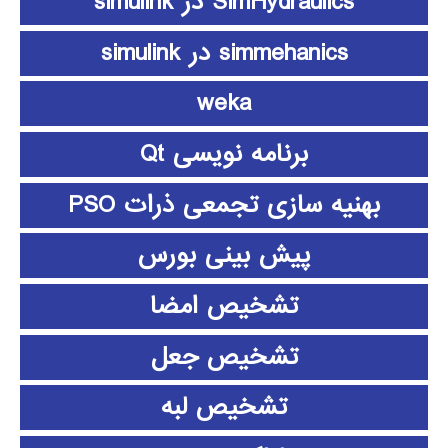
SimHydraulics در simulink
simmehanics در simulink
weka
برنامه نویسی Qt
بهنیه سازی تجمعی ذرات PSO
پیش بینی بورس
تشخیص امضا
تشخیص جعل
تشخیص لبه