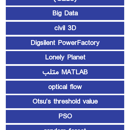
Big Data
civil 3D
Digsilent PowerFactory
Lonely Planet
MATLAB متلب
optical flow
Otsu’s threshold value
PSO