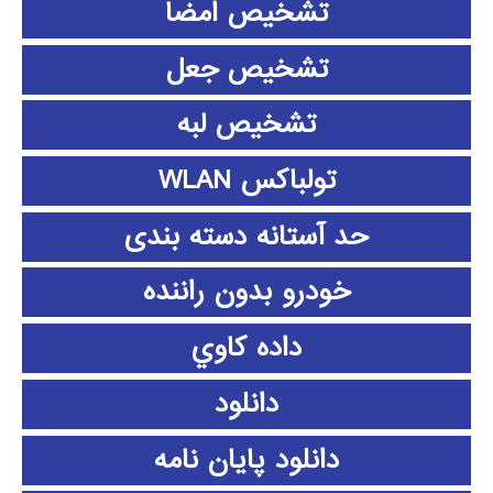
تشخیص امضا
تشخیص جعل
تشخیص لبه
تولباکس WLAN
حد آستانه دسته بندی
خودرو بدون راننده
داده كاوي
دانلود
دانلود پايان نامه