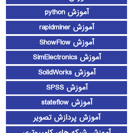
آموزش python
آموزش rapidminer
آموزش ShowFlow
آموزش SimElectronics
آموزش SolidWorks
آموزش SPSS
آموزش stateflow
آموزش پردازش تصویر
آموزش شبکه های کامپیوتری