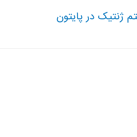
م ژنتیک در پایتون