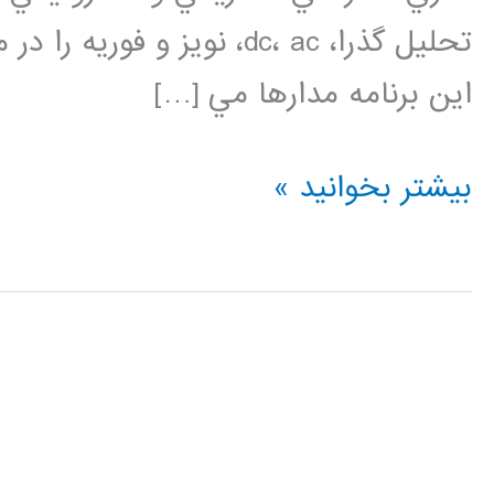
تحليل­ گذرا، dc، ac، نویز و
این برنامه مدارها مي […]
فیلم
بیشتر بخوانید »
آموزش
فارسی
HSPICE