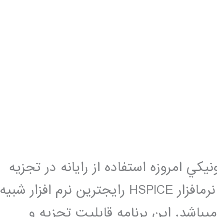
كي امروزه استفاده از رایانه در تجزيه
و تحليل آن­ها از ضرورت برخوردار است. نرم­افزار HSPICE رایج­ترین نرم­ افزار شبيه
­باشد. اين برنامه قابليت تجزيه و