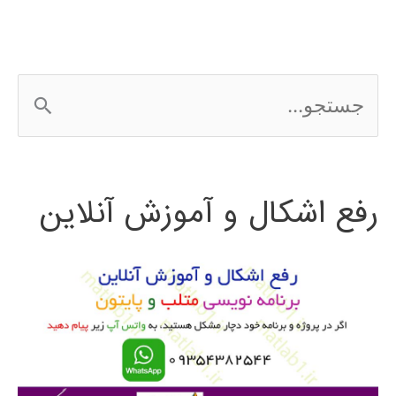
ج
س
ت
رفع اشکال و آموزش آنلاین
ج
و
ب
ر
ا