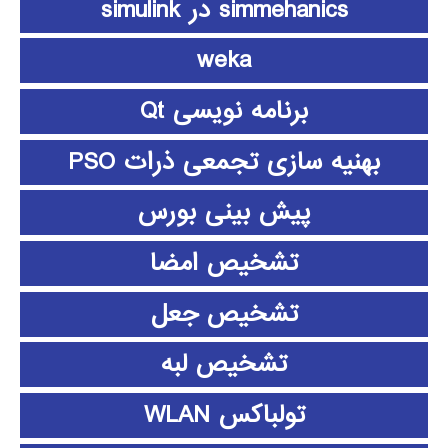
simmehanics در simulink
weka
برنامه نویسی Qt
بهنیه سازی تجمعی ذرات PSO
پیش بینی بورس
تشخیص امضا
تشخیص جعل
تشخیص لبه
تولباکس WLAN