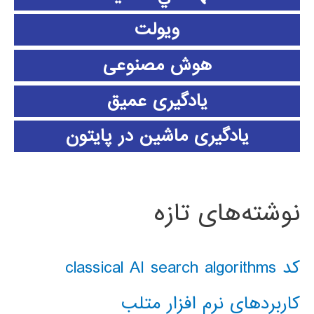
ویولت
هوش مصنوعی
یادگیری عمیق
یادگیری ماشین در پایتون
نوشته‌های تازه
کد classical AI search algorithms
کاربردهای نرم افزار متلب