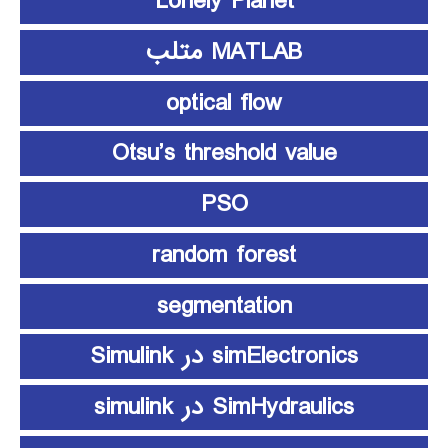
Lonely Planet
MATLAB متلب
optical flow
Otsu’s threshold value
PSO
random forest
segmentation
simElectronics در Simulink
SimHydraulics در simulink