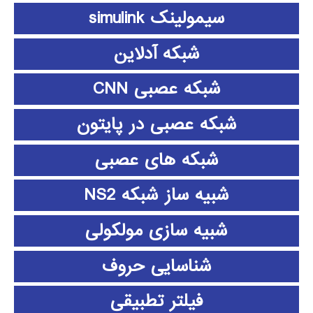
سیمولینک simulink
شبکه آدلاین
شبکه عصبی CNN
شبکه عصبی در پایتون
شبکه های عصبی
شبیه ساز شبکه NS2
شبیه سازی مولکولی
شناسایی حروف
فیلتر تطبیقی