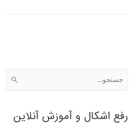
آموزش
فارسی
3Ds
MAX
ج
س
ت
رفع اشکال و آموزش آنلاین
ج
و