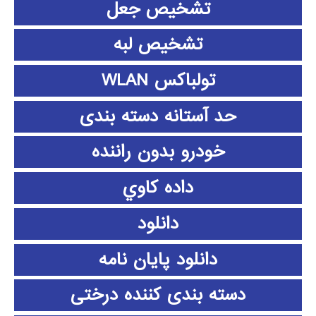
تشخیص جعل
تشخیص لبه
تولباکس WLAN
حد آستانه دسته بندی
خودرو بدون راننده
داده كاوي
دانلود
دانلود پايان نامه
دسته بندی کننده درختی