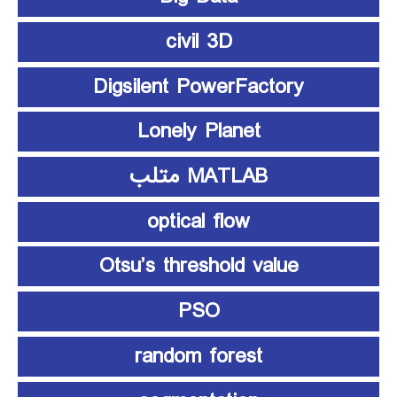
civil 3D
Digsilent PowerFactory
Lonely Planet
MATLAB متلب
optical flow
Otsu’s threshold value
PSO
random forest