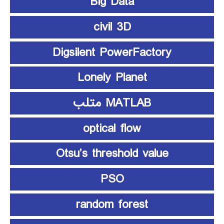
Big Data
civil 3D
Digsilent PowerFactory
Lonely Planet
MATLAB متلب
optical flow
Otsu’s threshold value
PSO
random forest