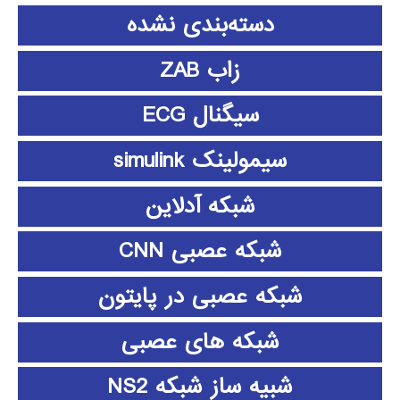
دسته‌بندی نشده
زاب ZAB
سیگنال ECG
سیمولینک simulink
شبکه آدلاین
شبکه عصبی CNN
شبکه عصبی در پایتون
شبکه های عصبی
شبیه ساز شبکه NS2