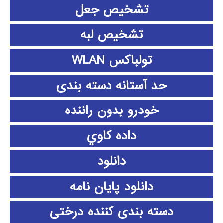
تشخیص جعل
تشخیص لبه
تولباکس WLAN
حد آستانه دسته بندی
خودرو بدون راننده
داده كاوي
دانلود
دانلود پايان نامه
دسته بندی کننده درختی