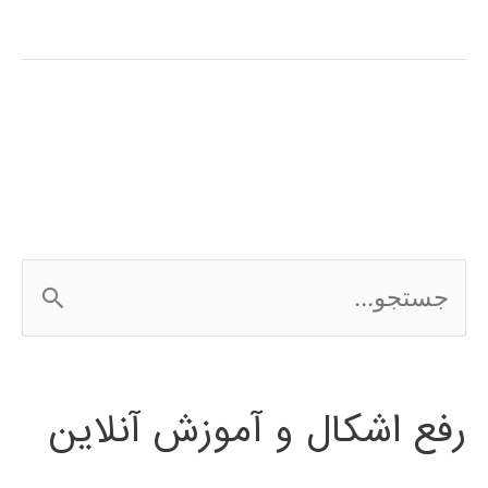
آموزش
فارسی
expert
choice
ج
س
ت
رفع اشکال و آموزش آنلاین
ج
و