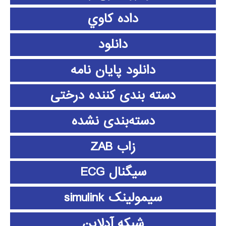
داده كاوي
دانلود
دانلود پايان نامه
دسته بندی کننده درختی
دسته‌بندی نشده
زاب ZAB
سیگنال ECG
سیمولینک simulink
شبکه آدلاین