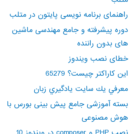
راهنمای برنامه نویسی پایتون در متلب
دوره پیشرفته و جامع مهندسی ماشین
های بدون راننده
خطای نصب ویندوز
این کاراکتر چیست؟ 65279
معرفي يك سايت يادگيري زبان
بسته آموزشی جامع پیش بینی بورس با
هوش مصنوعی
نصب PHP و composer در ویندوز 10