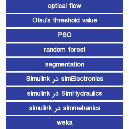
optical flow
Otsu’s threshold value
PSO
random forest
segmentation
simElectronics در Simulink
SimHydraulics در simulink
simmehanics در simulink
weka