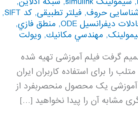
,
سیمولینک simulink
,
شبکه آدلاین
,
ناسایی حروف
,
فیلتر تطبیقی
,
کد SIFT
,
دلات دیفرانسیل ODE
,
منطق فازي
,
یمولینک
,
مهندسي مكانيك
,
ویولت
 تصمیم گرفت فیلم آموزشی تهیه شده
لب را برای استفاده کاربران ایران
م آموزشی یک محصول منحصربفرد از
ی مشابه آن را پیدا نخواهید […]