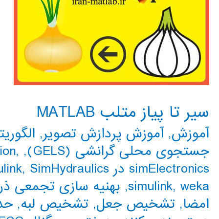
سیر تا پیاز متلب MATLAB
آموزش
,
آموزش پردازش تصویر
,
الگوریت
جستجوی محلی گرانشی (GELS)
,
,
ion
simElectronics در Simulink
SimHydraulics در simulink
,
weka
,
simulink
,
بهنیه سازی تجمعی ذرات 
امضا
,
تشخیص جعل
,
تشخیص لبه
,
حد 