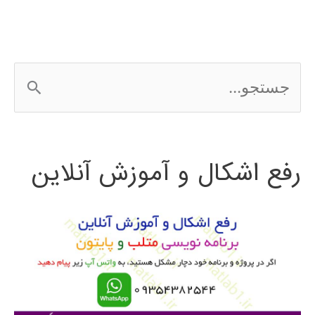
ج
س
ت
رفع اشکال و آموزش آنلاین
ج
و
ب
ر
ا