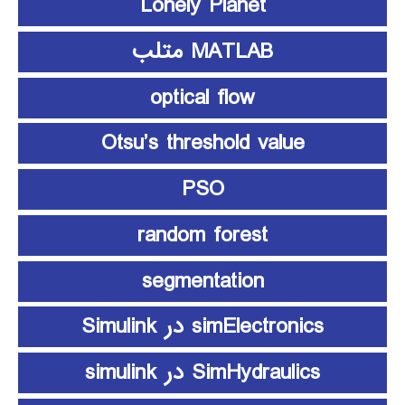
Lonely Planet
MATLAB متلب
optical flow
Otsu’s threshold value
PSO
random forest
segmentation
simElectronics در Simulink
SimHydraulics در simulink