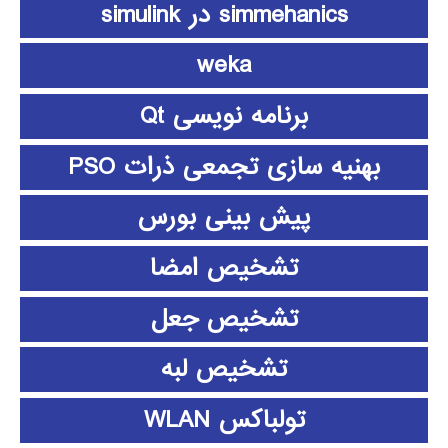
simmehanics در simulink
weka
برنامه نویسی Qt
بهنیه سازی تجمعی ذرات PSO
پیش بینی بورس
تشخیص امضا
تشخیص جعل
تشخیص لبه
تولباکس WLAN