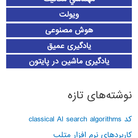
ویولت
هوش مصنوعی
یادگیری عمیق
یادگیری ماشین در پایتون
نوشته‌های تازه
کد classical AI search algorithms
کاربردهای نرم افزار متلب