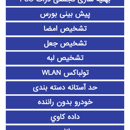
پیش بینی بورس
تشخیص امضا
تشخیص جعل
تشخیص لبه
تولباکس WLAN
حد آستانه دسته بندی
خودرو بدون راننده
داده كاوي