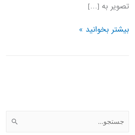
تصویر به […]
پردازش
بیشتر بخوانید »
تصویر
در
پایتون
ج
س