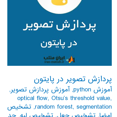
پردازش تصویر در پایتون
آموزش python
,
آموزش پردازش تصویر
,
optical flow
,
Otsu’s threshold value
,
segmentation
,
random forest
,
تشخیص
امضا
,
تشخیص جعل
,
تشخیص لبه
,
حد