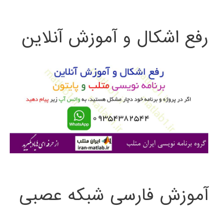
ت
رفع اشکال و آموزش آنلاین
ج
و
ب
ر
ا
ی
:
آموزش فارسی شبکه عصبی