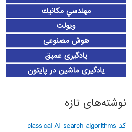
مهندسي مكانيك
ویولت
هوش مصنوعی
یادگیری عمیق
یادگیری ماشین در پایتون
نوشته‌های تازه
کد classical AI search algorithms