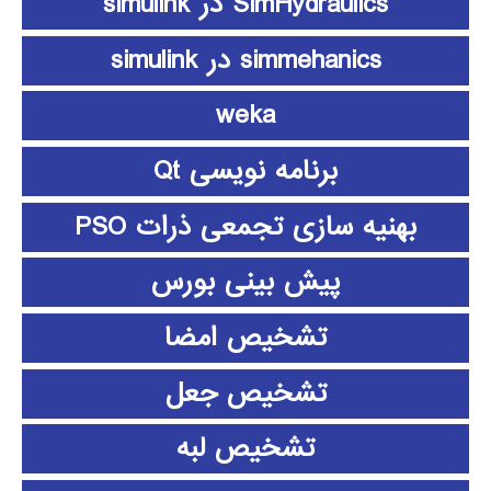
SimHydraulics در simulink
simmehanics در simulink
weka
برنامه نویسی Qt
بهنیه سازی تجمعی ذرات PSO
پیش بینی بورس
تشخیص امضا
تشخیص جعل
تشخیص لبه