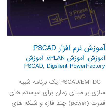
آموزش نرم افزار PSCAD
آموزش
,
آموزش ePLAN
,
آموزش
PSCAD
,
Digsilent PowerFactory
PSCAD/EMTDC یک برنامه شبیه
سازی بر مبنای زمان برای سیستم های
قدرت (power) چند فازه و شبکه های