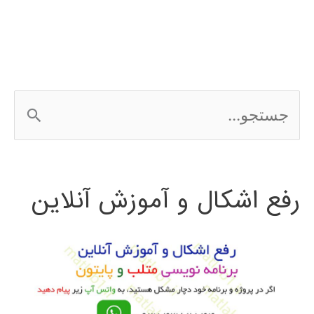
ج
س
ت
رفع اشکال و آموزش آنلاین
ج
و
ب
ر